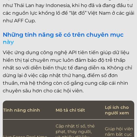
như Thái Lan hay Indonesia, khi họ đã và đang đầu tư
các nguồn lực khổng lồ để “lật đổ” Việt Nam ở các giải
như AFF Cup.
Những tính năng sẽ có trên chuyên mục
này
Việc ứng dụng công nghệ API tiên tiến giúp dữ liệu
hiển thị tại chuyên mục luôn đảm bảo độ trễ thấp
nhất so với diễn biến thực tế đang diễn ra. Không chỉ
dừng lại ở việc cập nhật thứ hạng, điểm số đơn
thuần, mà hệ thống còn cố gắng cung cấp cái nhìn
chuyên sâu hơn cho các hội viên.
Lợi ích cho
Tính năng chính
Mô tả chi tiết
người xem
Cập nhật tỉ số, thẻ
Giúp hội viên
phạt, thay người,
nắm bắt cục