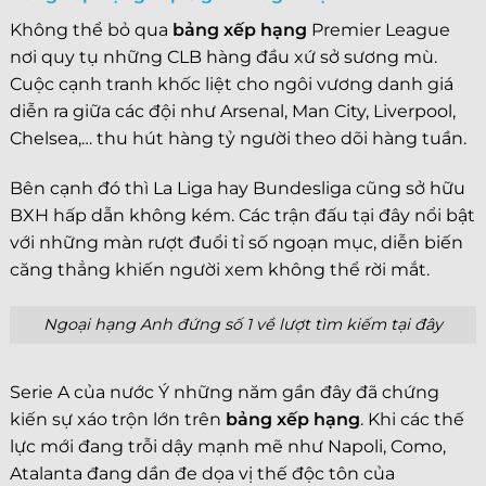
Không thể bỏ qua
bảng xếp hạng
Premier League
nơi quy tụ những CLB hàng đầu xứ sở sương mù.
Cuộc cạnh tranh khốc liệt cho ngôi vương danh giá
diễn ra giữa các đội như Arsenal, Man City, Liverpool,
Chelsea,… thu hút hàng tỷ người theo dõi hàng tuần.
Bên cạnh đó thì La Liga hay Bundesliga cũng sở hữu
BXH hấp dẫn không kém. Các trận đấu tại đây nổi bật
với những màn rượt đuổi tỉ số ngoạn mục, diễn biến
căng thẳng khiến người xem không thể rời mắt.
Ngoại hạng Anh đứng số 1 về lượt tìm kiếm tại đây
Serie A của nước Ý những năm gần đây đã chứng
kiến sự xáo trộn lớn trên
bảng xếp hạng
. Khi các thế
lực mới đang trỗi dậy mạnh mẽ như Napoli, Como,
Atalanta đang dần đe dọa vị thế độc tôn của