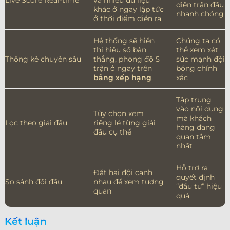
Live Score Real-time
và nhiều dữ liệu
diện trận đấu
khác ở ngay lập tức
nhanh chóng
ở thời điểm diễn ra
Hệ thống sẽ hiển
Chúng ta có
thị hiệu số bàn
thể xem xét
Thống kê chuyên sâu
thắng, phong độ 5
sức mạnh đội
trận ở ngay trên
bóng chính
bảng xếp hạng
.
xác
Tập trung
vào nội dung
Tùy chọn xem
mà khách
Lọc theo giải đấu
riêng lẻ từng giải
hàng đang
đấu cụ thể
quan tâm
nhất
Hỗ trợ ra
Đặt hai đội cạnh
quyết định
So sánh đối đầu
nhau để xem tương
“đầu tư” hiệu
quan
quả
Kết luận