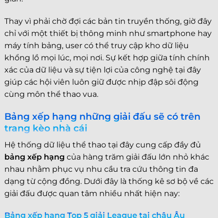
Thay vì phải chờ đợi các bản tin truyền thống, giờ đây
chỉ với một thiết bị thông minh như smartphone hay
máy tính bảng, user có thể truy cập kho dữ liệu
khổng lồ mọi lúc, mọi nơi. Sự kết hợp giữa tính chính
xác của dữ liệu và sự tiện lợi của công nghệ tại đây
giúp các hội viên luôn giữ được nhịp đập sôi động
cùng môn thể thao vua.
Bảng xếp hạng những giải đấu sẽ có trên
trang kèo nhà cái
Hệ thống dữ liệu thể thao tại đây cung cấp đầy đủ
bảng xếp hạng
của hàng trăm giải đấu lớn nhỏ khác
nhau nhằm phục vụ nhu cầu tra cứu thông tin đa
dạng từ cộng đồng. Dưới đây là thống kê sơ bộ về các
giải đấu được quan tâm nhiều nhất hiện nay:
Bảng xếp hạng Top 5 giải League tại châu Âu